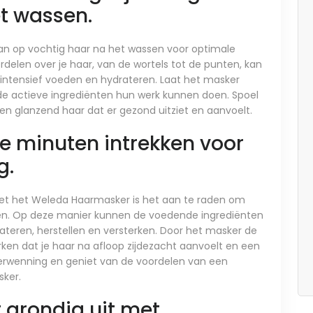
t wassen.
an op vochtig haar na het wassen voor optimale
rdelen over je haar, van de wortels tot de punten, kan
r intensief voeden en hydrateren. Laat het masker
de actieve ingrediënten hun werk kunnen doen. Spoel
 en glanzend haar dat er gezond uitziet en aanvoelt.
e minuten intrekken voor
g.
met het Weleda Haarmasker is het aan te raden om
ken. Op deze manier kunnen de voedende ingrediënten
rateren, herstellen en versterken. Door het masker de
erken dat je haar na afloop zijdezacht aanvoelt en een
 verwenning en geniet van de voordelen van een
ker.
 grondig uit met