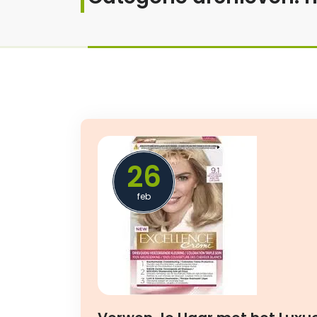
26
feb