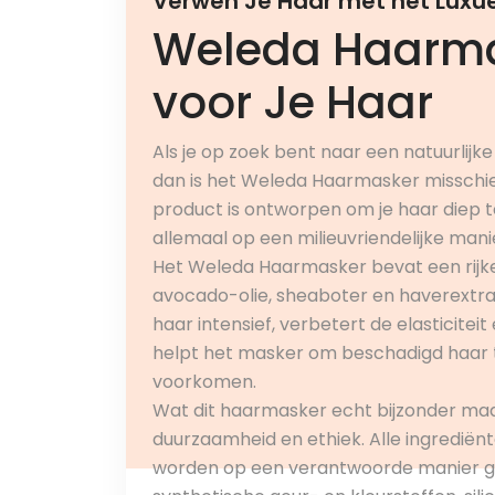
Verwen Je Haar met het Lux
Weleda Haarma
voor Je Haar
Als je op zoek bent naar een natuurlijk
dan is het Weleda Haarmasker misschien
product is ontworpen om je haar diep t
allemaal op een milieuvriendelijke mani
Het Weleda Haarmasker bevat een rijke 
avocado-olie, sheaboter en haverextra
haar intensief, verbetert de elasticite
helpt het masker om beschadigd haar t
voorkomen.
Wat dit haarmasker echt bijzonder ma
duurzaamheid en ethiek. Alle ingrediën
worden op een verantwoorde manier geo