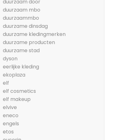
duurzaam door
duurzaam mbo
duurzaammbo
duurzame dinsdag
duurzame kledingmerken
duurzame producten
duurzame stad
dyson
eerlijke kleding
ekoplaza
elf
elf cosmetics
elf makeup
elvive
eneco
engels
etos
eucerin