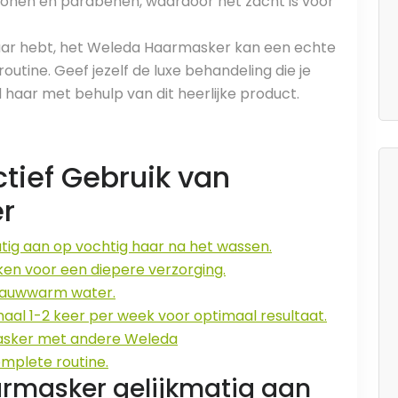
liconen en parabenen, waardoor het zacht is voor
 haar hebt, het Weleda Haarmasker kan een echte
outine. Geef jezelf de luxe behandeling die je
 haar met behulp van dit heerlijke product.
ctief Gebruik van
r
ig aan op vochtig haar na het wassen.
ken voor een diepere verzorging.
 lauwwarm water.
l 1-2 keer per week voor optimaal resultaat.
asker met andere Weleda
mplete routine.
rmasker gelijkmatig aan