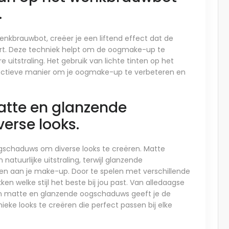
.
enkbrauwbot, creëer je een liftend effect dat de
t. Deze techniek helpt om de oogmake-up te
e uitstraling. Het gebruik van lichte tinten op het
ctieve manier om je oogmake-up te verbeteren en
tte en glanzende
erse looks.
schaduws om diverse looks te creëren. Matte
natuurlijke uitstraling, terwijl glanzende
n aan je make-up. Door te spelen met verschillende
en welke stijl het beste bij jou past. Van alledaagse
n matte en glanzende oogschaduws geeft je de
nieke looks te creëren die perfect passen bij elke