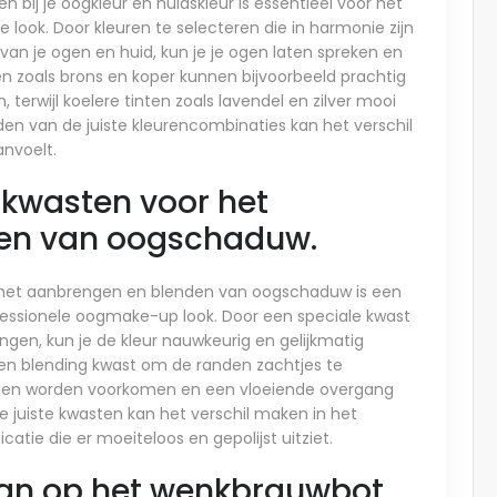
bij je oogkleur en huidskleur is essentieel voor het
look. Door kleuren te selecteren die in harmonie zijn
 van je ogen en huid, kun je je ogen laten spreken en
n zoals brons en koper kunnen bijvoorbeeld prachtig
terwijl koelere tinten zoals lavendel en zilver mooi
nden van de juiste kleurencombinaties kan het verschil
nvoelt.
 kwasten voor het
en van oogschaduw.
r het aanbrengen en blenden van oogschaduw is een
ofessionele oogmake-up look. Door een speciale kwast
en, kun je de kleur nauwkeurig en gelijkmatig
een blending kwast om de randen zachtjes te
jnen worden voorkomen en een vloeiende overgang
e juiste kwasten kan het verschil maken in het
tie die er moeiteloos en gepolijst uitziet.
 aan op het wenkbrauwbot