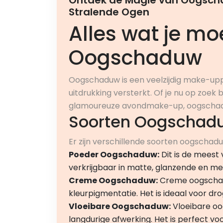
Ontdek de Magie van Oogscha
Stralende Ogen
Alles wat je mo
Oogschaduw
Oogschaduw is een veelzijdig make-up
uitdrukking versterkt. Of je nu op zoek 
glamoureuze avondmake-up, oogschaduw
Soorten Oogschad
Er zijn verschillende soorten oogscha
Poeder Oogschaduw:
Dit is de mees
verkrijgbaar in matte, glanzende en met
Creme Oogschaduw:
Creme oogschadu
kleurpigmentatie. Het is ideaal voor dr
Vloeibare Oogschaduw:
Vloeibare oo
langdurige afwerking. Het is perfect vo