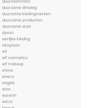
duurzaammbo
duurzame dinsdag
duurzame kledingmerken
duurzame producten
duurzame stad
dyson
eerlijke kleding
ekoplaza
elf
elf cosmetics
elf makeup
elvive
eneco
engels
etos
eucerin
extra
farouk