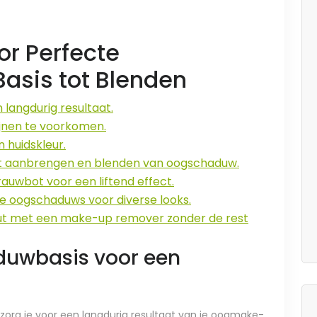
or Perfecte
asis tot Blenden
langdurig resultaat.
jnen te voorkomen.
n huidskleur.
et aanbrengen en blenden van oogschaduw.
auwbot voor een liftend effect.
 oogschaduws voor diverse looks.
out met een make-up remover zonder de rest
duwbasis voor een
org je voor een langdurig resultaat van je oogmake-