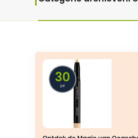
30
jul