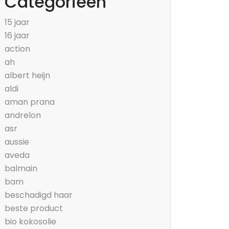
Categorieën
15 jaar
16 jaar
action
ah
albert heijn
aldi
aman prana
andrelon
asr
aussie
aveda
balmain
bam
beschadigd haar
beste product
bio kokosolie