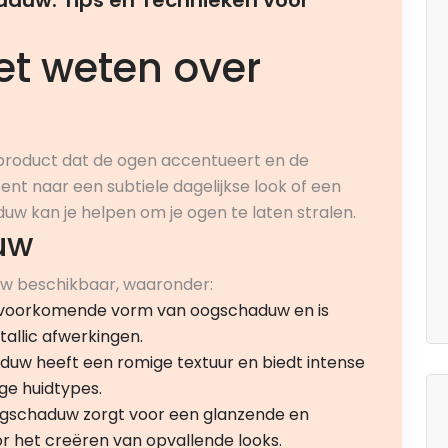
duw: Tips en Technieken voor
et weten over
product dat de ogen accentueert en de
bent naar een subtiele dagelijkse look of een
 kan je helpen om je ogen te laten stralen.
uw
duw beschikbaar, waaronder:
t voorkomende vorm van oogschaduw en is
allic afwerkingen.
w heeft een romige textuur en biedt intense
oge huidtypes.
gschaduw zorgt voor een glanzende en
or het creëren van opvallende looks.