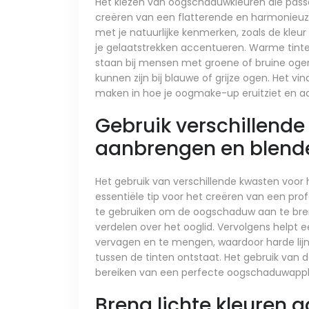
Het kiezen van oogschaduwkleuren die passen 
creëren van een flatterende en harmonieuze 
met je natuurlijke kenmerken, zoals de kleur
je gelaatstrekken accentueren. Warme tinte
staan bij mensen met groene of bruine ogen, 
kunnen zijn bij blauwe of grijze ogen. Het vi
maken in hoe je oogmake-up eruitziet en aa
Gebruik verschillende
aanbrengen en blend
Het gebruik van verschillende kwasten voo
essentiële tip voor het creëren van een pr
te gebruiken om de oogschaduw aan te breng
verdelen over het ooglid. Vervolgens helpt 
vervagen en te mengen, waardoor harde li
tussen de tinten ontstaat. Het gebruik van d
bereiken van een perfecte oogschaduwapplica
Breng lichte kleuren