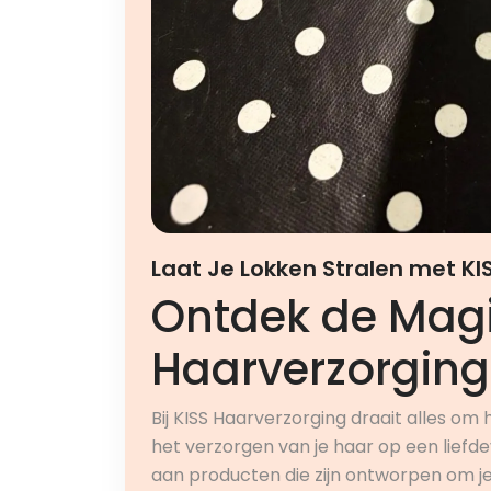
Laat Je Lokken Stralen met KI
Ontdek de Magi
Haarverzorging
Bij KISS Haarverzorging draait alles om
het verzorgen van je haar op een liefd
aan producten die zijn ontworpen om j