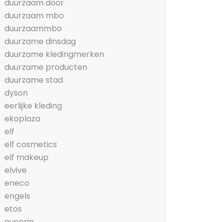
duurzaam door
duurzaam mbo
duurzaammbo
duurzame dinsdag
duurzame kledingmerken
duurzame producten
duurzame stad
dyson
eerlijke kleding
ekoplaza
elf
elf cosmetics
elf makeup
elvive
eneco
engels
etos
eucerin