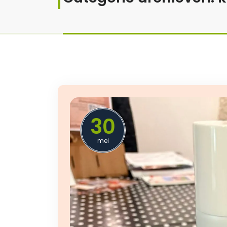
30
mei