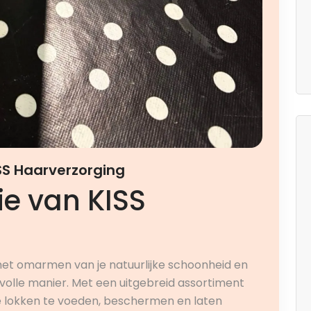
SS Haarverzorging
e van KISS
 het omarmen van je natuurlijke schoonheid en
evolle manier. Met een uitgebreid assortiment
e lokken te voeden, beschermen en laten