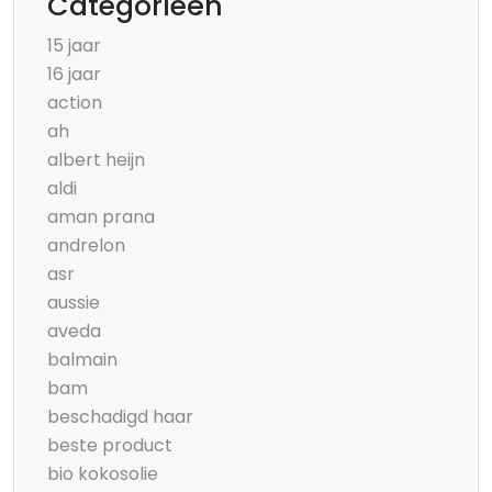
Categorieën
15 jaar
16 jaar
action
ah
albert heijn
aldi
aman prana
andrelon
asr
aussie
aveda
balmain
bam
beschadigd haar
beste product
bio kokosolie