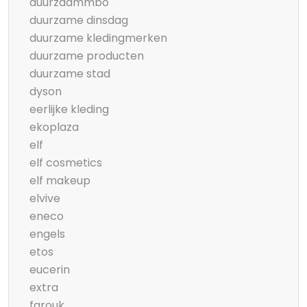
duurzaammbo
duurzame dinsdag
duurzame kledingmerken
duurzame producten
duurzame stad
dyson
eerlijke kleding
ekoplaza
elf
elf cosmetics
elf makeup
elvive
eneco
engels
etos
eucerin
extra
farouk