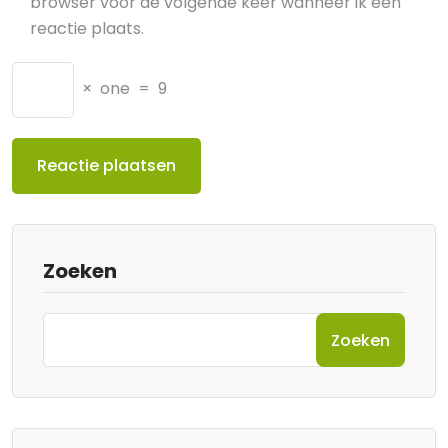
browser voor de volgende keer wanneer ik een
reactie plaats.
×
one
=
9
Zoeken
Zoeken