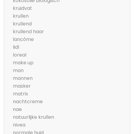
kokosolie biologisch
kruidvat
krullen
krullend
krullend haar
lancôme
lidl
loreal
make up
man
mannen
masker
matrix
nachtcreme
nae
natuurlijke krullen
nivea
normale huid