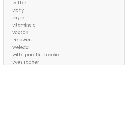
vetten
vichy
virgin
vitamine c
voeten
vrouwen
weleda
witte parel kokosolie
yves rocher
zeeman
Copyright © 2026 cosmonique.nl | Powered by