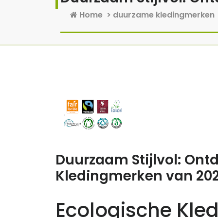
Home
>
duurzame kledingmerken
8 apr, 2026
0 reacties
Duurzaam Stijlvol: Ont
Kledingmerken van 202
Ecologische Kle