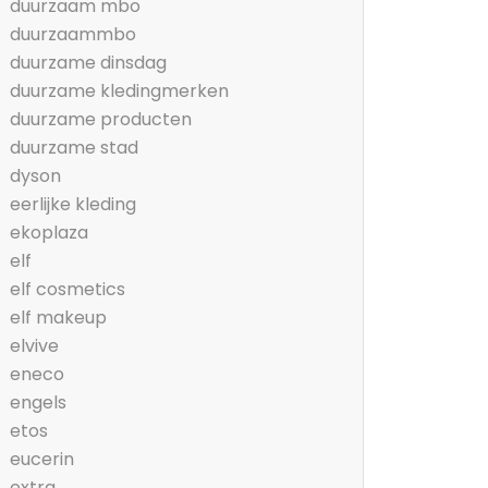
duurzaam mbo
duurzaammbo
duurzame dinsdag
duurzame kledingmerken
duurzame producten
duurzame stad
dyson
eerlijke kleding
ekoplaza
elf
elf cosmetics
elf makeup
elvive
eneco
engels
etos
eucerin
extra