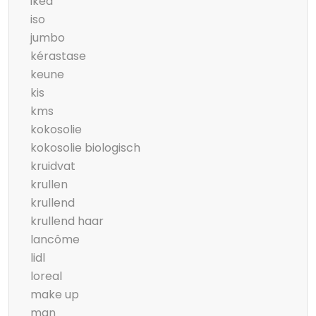
ikea
iso
jumbo
kérastase
keune
kis
kms
kokosolie
kokosolie biologisch
kruidvat
krullen
krullend
krullend haar
lancôme
lidl
loreal
make up
man