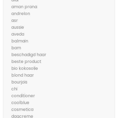
aman prana
andrelon
asr
aussie
aveda
balmain
bam
beschadigd haar
beste product
bio kokosolie
blond haar
bourjois
chi
conditioner
coolblue
cosmetica
dagcreme