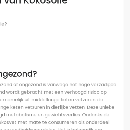
 van Kokosolie
ie?
ongezond?
gezond of ongezond is vanwege het hoge verzadigde
and wordt gebracht met een verhoogd risico op
ornamelijk uit middellange keten vetzuren die
e keten vetzuren in dierlijke vetten. Deze unieke
gd metabolisme en gewichtsverlies. Ondanks de
kokosvet met mate te consumeren als onderdeel
e gezondheidsvoordelen. Het is belangrijk om