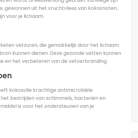
heid en wordt al eeuwenlang gebruikt vanwege zijn
ie, gewonnen uit het vruchtvlees van kokosnoten,
jn voor je lichaam.
keten vetzuren, die gemakkelijk door het lichaam
ebron kunnen dienen. Deze gezonde vetten kunnen
me en het verbeteren van de vetverbranding.
pen
eft kokosolie krachtige antimicrobiële
 het bestrijden van schimmels, bacteriën en
 middel is voor het ondersteunen van je