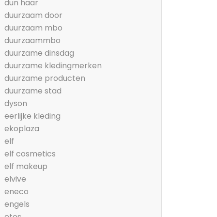
dun haar
duurzaam door
duurzaam mbo
duurzaammbo
duurzame dinsdag
duurzame kledingmerken
duurzame producten
duurzame stad
dyson
eerlijke kleding
ekoplaza
elf
elf cosmetics
elf makeup
elvive
eneco
engels
etos