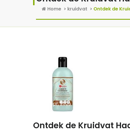
Home
>
kruidvat
>
Ontdek de Krui
12 apr, 2025
0 reacties
Ontdek de Kruidvat Haa