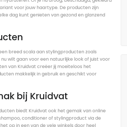
en hydrateren. Of je nu droog, beschadigd, gekleurd
 variant voor jouw haartype. De producten zijn
j elke dag kunt genieten van gezond en glanzend
ucten
 een breed scala aan stylingproducten zoals
nu wilt gaan voor een natuurlijke look of juist voor
en van Kruidvat creëer jij moeiteloos het
ucten makkelijk in gebruik en geschikt voor
mak bij Kruidvat
ducten biedt Kruidvat ook het gemak van online
shampoo, conditioner of stylingproduct via de
 het op in een van de vele winkels door heel