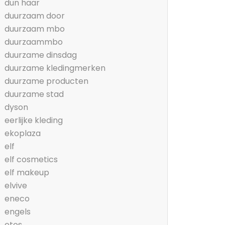
dun haar
duurzaam door
duurzaam mbo
duurzaammbo
duurzame dinsdag
duurzame kledingmerken
duurzame producten
duurzame stad
dyson
eerlijke kleding
ekoplaza
elf
elf cosmetics
elf makeup
elvive
eneco
engels
etos