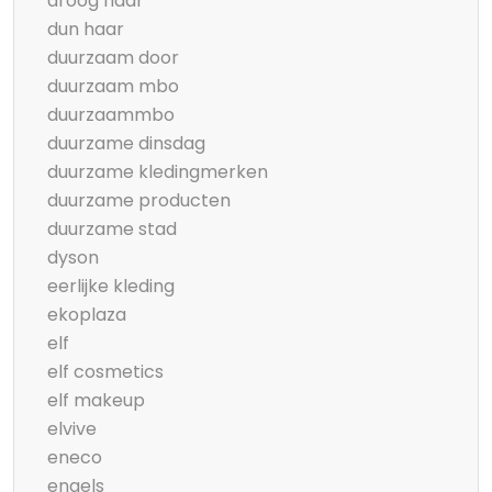
droog haar
dun haar
duurzaam door
duurzaam mbo
duurzaammbo
duurzame dinsdag
duurzame kledingmerken
duurzame producten
duurzame stad
dyson
eerlijke kleding
ekoplaza
elf
elf cosmetics
elf makeup
elvive
eneco
engels