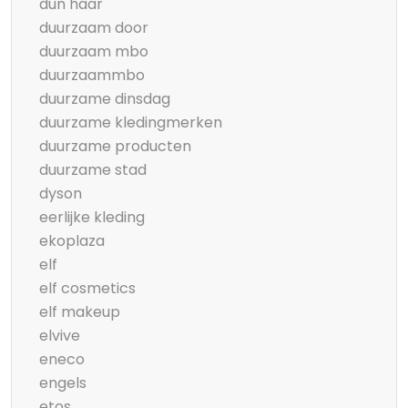
dun haar
duurzaam door
duurzaam mbo
duurzaammbo
duurzame dinsdag
duurzame kledingmerken
duurzame producten
duurzame stad
dyson
eerlijke kleding
ekoplaza
elf
elf cosmetics
elf makeup
elvive
eneco
engels
etos