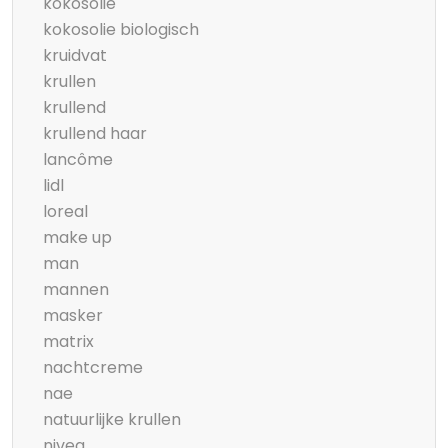
kokosolie
kokosolie biologisch
kruidvat
krullen
krullend
krullend haar
lancôme
lidl
loreal
make up
man
mannen
masker
matrix
nachtcreme
nae
natuurlijke krullen
nivea