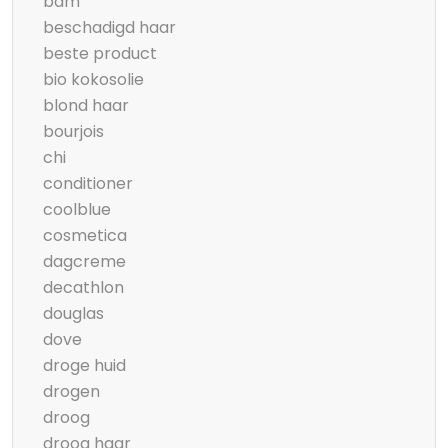
bam
beschadigd haar
beste product
bio kokosolie
blond haar
bourjois
chi
conditioner
coolblue
cosmetica
dagcreme
decathlon
douglas
dove
droge huid
drogen
droog
droog haar