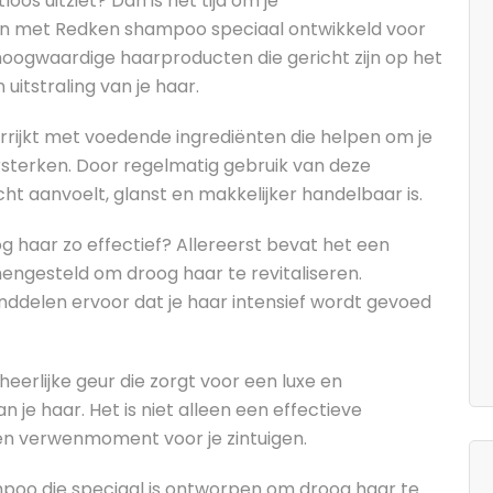
loos uitziet? Dan is het tijd om je
en met Redken shampoo speciaal ontwikkeld voor
hoogwaardige haarproducten die gericht zijn op het
itstraling van je haar.
rijkt met voedende ingrediënten die helpen om je
ersterken. Door regelmatig gebruik van deze
ht aanvoelt, glanst en makkelijker handelbaar is.
haar zo effectief? Allereerst bevat het een
engesteld om droog haar te revitaliseren.
delen ervoor dat je haar intensief wordt gevoed
erlijke geur die zorgt voor een luxe en
n je haar. Het is niet alleen een effectieve
en verwenmoment voor je zintuigen.
mpoo die speciaal is ontworpen om droog haar te