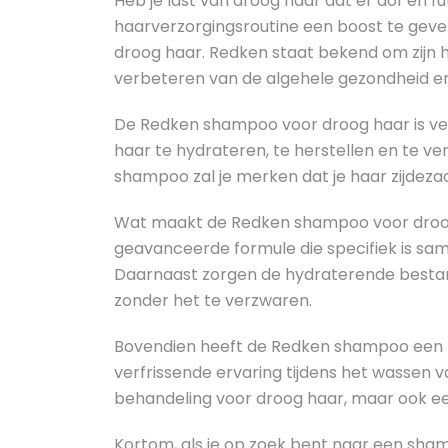
Heb je last van droog haar dat er dof en fut
haarverzorgingsroutine een boost te gev
droog haar. Redken staat bekend om zijn 
verbeteren van de algehele gezondheid en u
De Redken shampoo voor droog haar is ver
haar te hydrateren, te herstellen en te v
shampoo zal je merken dat je haar zijdezac
Wat maakt de Redken shampoo voor droog 
geavanceerde formule die specifiek is sam
Daarnaast zorgen de hydraterende bestand
zonder het te verzwaren.
Bovendien heeft de Redken shampoo een he
verfrissende ervaring tijdens het wassen va
behandeling voor droog haar, maar ook e
Kortom, als je op zoek bent naar een sha