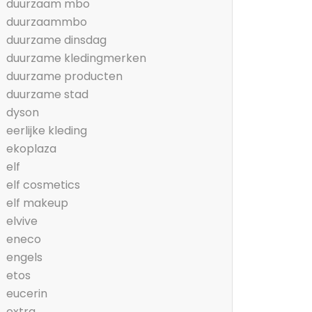
duurzaam mbo
duurzaammbo
duurzame dinsdag
duurzame kledingmerken
duurzame producten
duurzame stad
dyson
eerlijke kleding
ekoplaza
elf
elf cosmetics
elf makeup
elvive
eneco
engels
etos
eucerin
extra