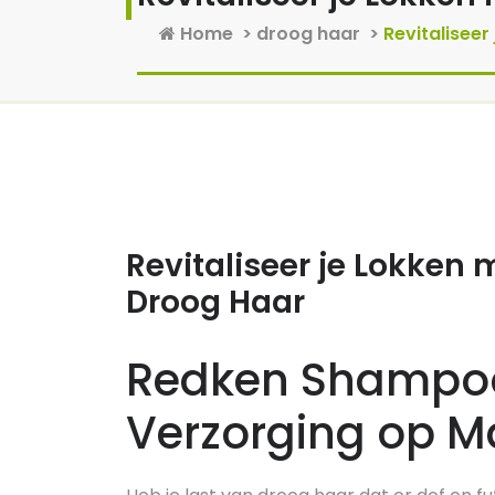
Home
>
droog haar
>
Revitalisee
2 mrt, 2025
0 reacties
Revitaliseer je Lokke
Droog Haar
Redken Shampoo
Verzorging op M