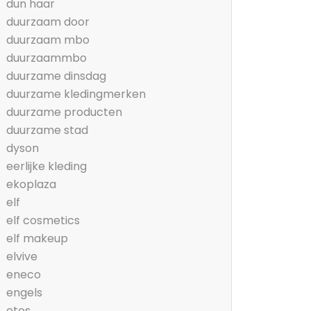
dun haar
duurzaam door
duurzaam mbo
duurzaammbo
duurzame dinsdag
duurzame kledingmerken
duurzame producten
duurzame stad
dyson
eerlijke kleding
ekoplaza
elf
elf cosmetics
elf makeup
elvive
eneco
engels
etos