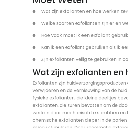
Wat zijn exfolianten en hoe werken ze
Welke soorten exfolianten zijn er en w
Hoe vaak moet ik een exfoliant gebrui
Kan ik een exfoliant gebruiken als ik e
Zijn exfolianten veilig te gebruiken i
Wat zijn exfolianten en
Exfolianten zijn huidverzorgingsproducten
verwijderen en de vernieuwing van de huid t
fysieke exfolianten, die kleine deeltjes b
exfolianten, die zuren bevatten om de dode
werken door mechanisch te scrubben en het
chemische exfolianten dieper in de poriën 
niveau stimuleren. Door regelmatig exfolië