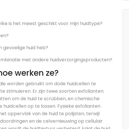
?
elke is het meest geschikt voor mijn huidtype?
ken?
en gevoelige huid heb?
n combinatie met andere huidverzorgingsproducten?
 hoe werken ze?
 die worden gebruikt om dode huidcellen te
e stimuleren. Er zijn twee soorten exfolianten:
evatten om de huid te scrubben, en chemische
 huidcellen op te lossen. Fysieke exfolianten
 oppervlak van de huid te polijsten, terwijl
doordringen en de celvernieuwing op cellulair
ren wordt de huidtextuur verbeterd, krijgt de huid