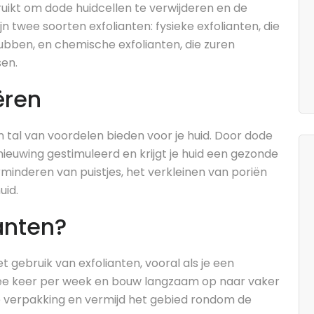
ruikt om dode huidcellen te verwijderen en de
jn twee soorten exfolianten: fysieke exfolianten, die
rubben, en chemische exfolianten, die zuren
sen.
ëren
 tal van voordelen bieden voor je huid. Door dode
nieuwing gestimuleerd en krijgt je huid een gezonde
erminderen van puistjes, het verkleinen van poriën
uid.
anten?
het gebruik van exfolianten, vooral als je een
wee keer per week en bouw langzaam op naar vaker
p de verpakking en vermijd het gebied rondom de