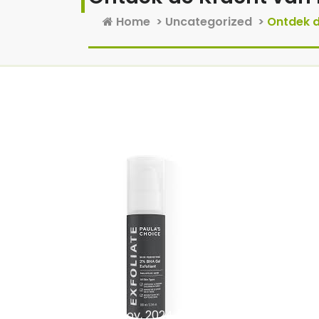
Home
>
Uncategorized
>
Ontdek d
7 nov, 2024
0 reacties