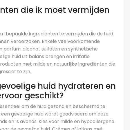
iënten die ik moet vermijden
k om bepaalde ingrediënten te vermijden die de huid
 kunnen veroorzaken. Enkele veelvoorkomende
jn parfum, alcohol, sulfaten en synthetische
ige huid uit balans brengen en irritatie
roducten met milde en natuurlijke ingrediënten die
ssief te zijn.
gevoelige huid hydrateren en
ervoor geschikt?
 essentieel om de huid gezond en beschermd te
 een gevoelige huid wordt geadviseerd om deze
nds en ’s avonds. Kies voor milde en hypoallergene
voor de gevoelige huid. Crèmes of lotions met