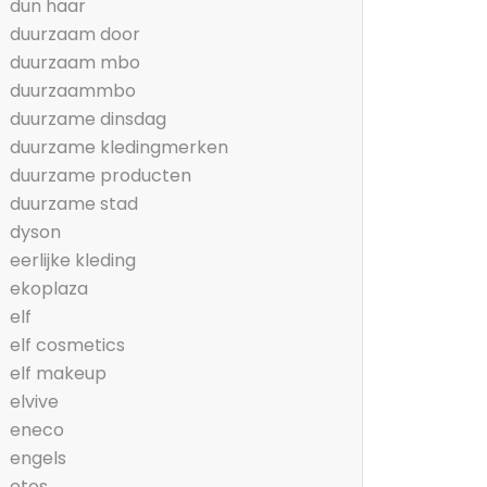
dun haar
duurzaam door
duurzaam mbo
duurzaammbo
duurzame dinsdag
duurzame kledingmerken
duurzame producten
duurzame stad
dyson
eerlijke kleding
ekoplaza
elf
elf cosmetics
elf makeup
elvive
eneco
engels
etos