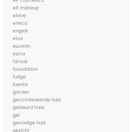
elf cosmetics
elf makeup
elvive
eneco
engels
etos
eucerin
extra
farouk
foundation
fudge
fuente
garnier
gecombineerde huid
gekleurd haar
gel
gevoelige huid
gezicht