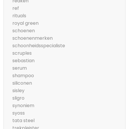
redken
ref
rituals
royal green
schoenen
schoenenmerken
schoonheidsspecialiste
scruples
sebastian
serum
shampoo
siliconen
sisley
sligro
synoniem
syoss
tata steel
trekpleister