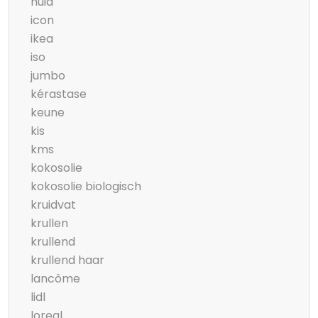
huid
icon
ikea
iso
jumbo
kérastase
keune
kis
kms
kokosolie
kokosolie biologisch
kruidvat
krullen
krullend
krullend haar
lancôme
lidl
loreal