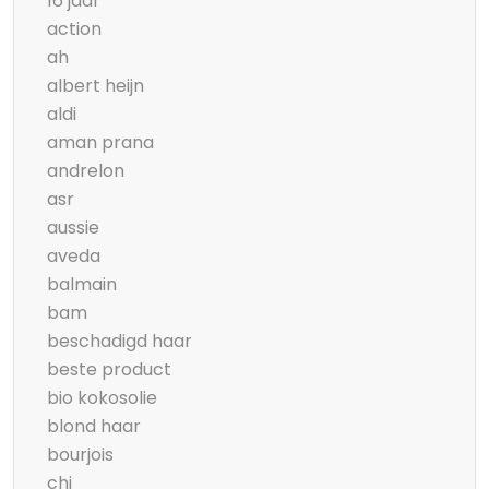
16 jaar
action
ah
albert heijn
aldi
aman prana
andrelon
asr
aussie
aveda
balmain
bam
beschadigd haar
beste product
bio kokosolie
blond haar
bourjois
chi