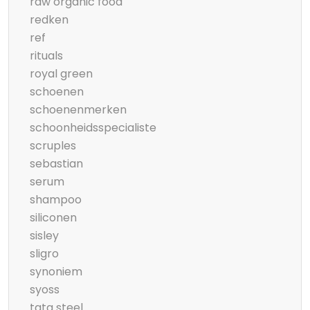
raw organic food
redken
ref
rituals
royal green
schoenen
schoenenmerken
schoonheidsspecialiste
scruples
sebastian
serum
shampoo
siliconen
sisley
sligro
synoniem
syoss
tata steel