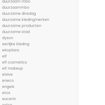
duurzaam mbo
duurzaammbo
duurzame dinsdag
duurzame kledingmerken
duurzame producten
duurzame stad
dyson
eerlijke kleding
ekoplaza
elf
elf cosmetics
elf makeup
elvive
eneco
engels
etos
eucerin
extra