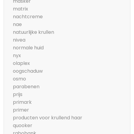
masker
matrix
nachtcreme
nae
natuurlijke krullen
nivea
normale huid
nyx
olaplex
oogschaduw
osmo
parabenen
prijs
primark
primer
producten voor krullend haar
quooker
rabobank