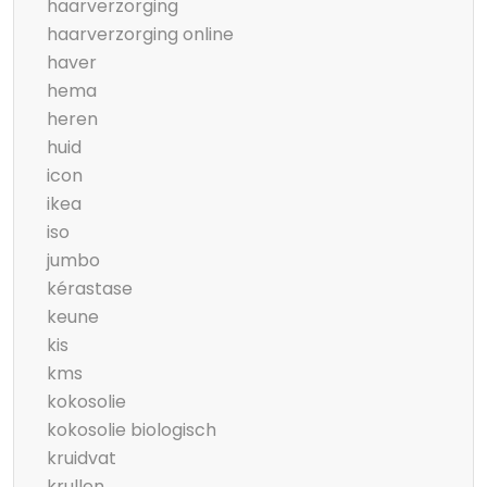
haarverzorging
haarverzorging online
haver
hema
heren
huid
icon
ikea
iso
jumbo
kérastase
keune
kis
kms
kokosolie
kokosolie biologisch
kruidvat
krullen