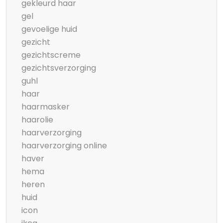
gekleurd haar
gel
gevoelige huid
gezicht
gezichtscreme
gezichtsverzorging
guhl
haar
haarmasker
haarolie
haarverzorging
haarverzorging online
haver
hema
heren
huid
icon