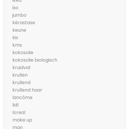
ikea
iso
jumbo
kérastase
keune
kis
kms
kokosolie
kokosolie biologisch
kruidvat
krullen
krullend
krullend haar
lancôme
lidl
loreal
make up
man