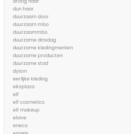
droog haar
dun haar
duurzaam door
duurzaam mbo
duurzaammbo
duurzame dinsdag
duurzame kledingmerken
duurzame producten
duurzame stad
dyson
eerlijke kleding
ekoplaza
elf
elf cosmetics
elf makeup
elvive
eneco
engels