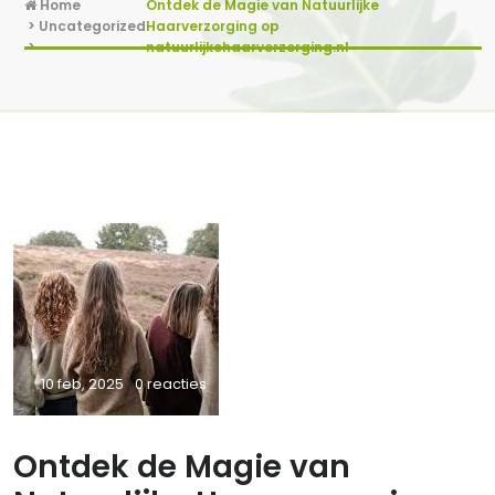
Home
Ontdek de Magie van Natuurlijke
>
Uncategorized
Haarverzorging op
>
natuurlijkehaarverzorging.nl
10 feb, 2025
0 reacties
Ontdek de Magie van