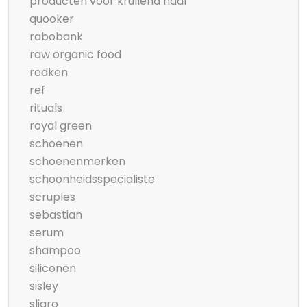
producten voor krullend haar
quooker
rabobank
raw organic food
redken
ref
rituals
royal green
schoenen
schoenenmerken
schoonheidsspecialiste
scruples
sebastian
serum
shampoo
siliconen
sisley
sligro