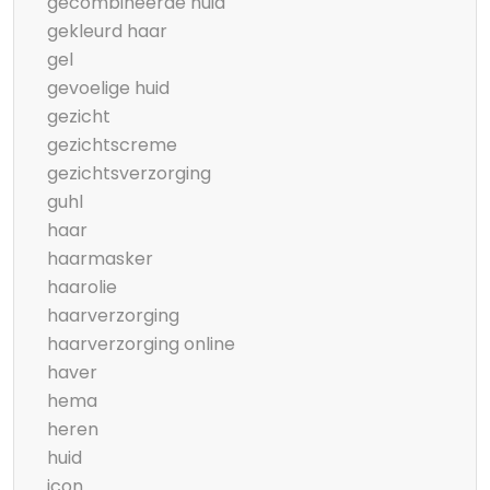
gecombineerde huid
gekleurd haar
gel
gevoelige huid
gezicht
gezichtscreme
gezichtsverzorging
guhl
haar
haarmasker
haarolie
haarverzorging
haarverzorging online
haver
hema
heren
huid
icon