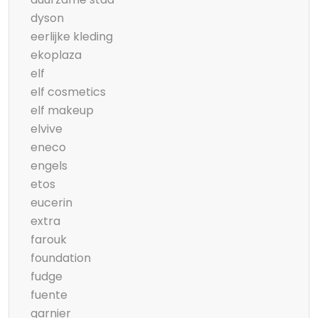
dyson
eerlijke kleding
ekoplaza
elf
elf cosmetics
elf makeup
elvive
eneco
engels
etos
eucerin
extra
farouk
foundation
fudge
fuente
garnier