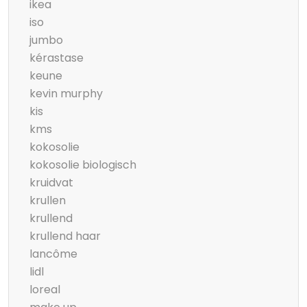
ikea
iso
jumbo
kérastase
keune
kevin murphy
kis
kms
kokosolie
kokosolie biologisch
kruidvat
krullen
krullend
krullend haar
lancôme
lidl
loreal