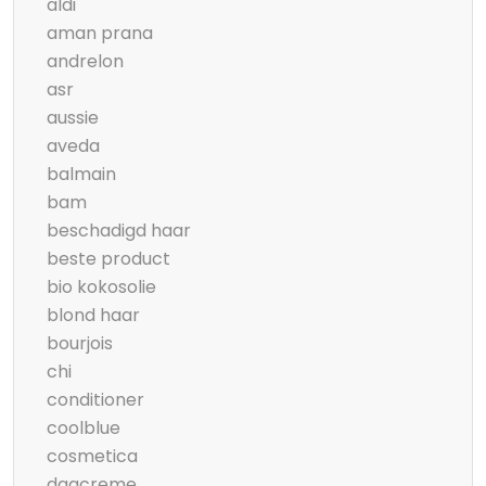
aldi
aman prana
andrelon
asr
aussie
aveda
balmain
bam
beschadigd haar
beste product
bio kokosolie
blond haar
bourjois
chi
conditioner
coolblue
cosmetica
dagcreme